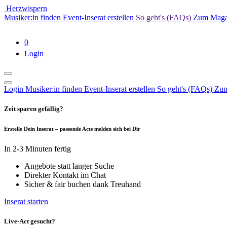
Herzwispern
Musiker:in finden
Event-Inserat erstellen
So geht's (FAQs)
Zum Mag
0
Login
Login
Musiker:in finden
Event-Inserat erstellen
So geht's (FAQs)
Zum
Zeit sparen gefällig?
Erstelle Dein Inserat – passende Acts melden sich bei Dir
In 2-3 Minuten fertig
Angebote statt langer Suche
Direkter Kontakt im Chat
Sicher & fair buchen dank Treuhand
Inserat starten
Live-Act gesucht?