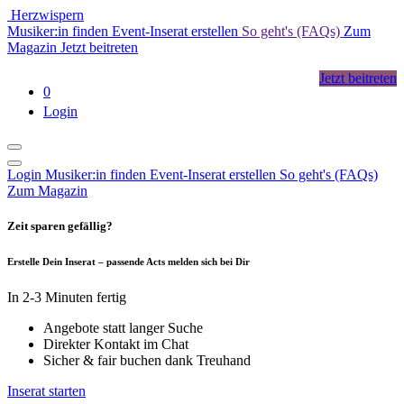
Herzwispern
Musiker:in finden
Event-Inserat erstellen
So geht's (FAQs)
Zum
Magazin
Jetzt beitreten
Jetzt beitreten
0
Login
Login
Musiker:in finden
Event-Inserat erstellen
So geht's (FAQs)
Zum Magazin
Zeit sparen gefällig?
Erstelle Dein Inserat – passende Acts melden sich bei Dir
In 2-3 Minuten fertig
Angebote statt langer Suche
Direkter Kontakt im Chat
Sicher & fair buchen dank Treuhand
Inserat starten