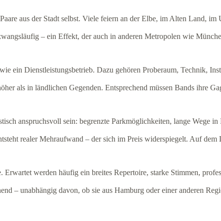
 Paare aus der Stadt selbst. Viele feiern an der Elbe, im Alten Land, 
 zwangsläufig – ein Effekt, der auch in anderen Metropolen wie Münche
 wie ein Dienstleistungsbetrieb. Dazu gehören Proberaum, Technik, In
höher als in ländlichen Gegenden. Entsprechend müssen Bands ihre Gag
tisch anspruchsvoll sein: begrenzte Parkmöglichkeiten, lange Wege in
teht realer Mehraufwand – der sich im Preis widerspiegelt. Auf dem La
e. Erwartet werden häufig ein breites Repertoire, starke Stimmen, profe
prechend – unabhängig davon, ob sie aus Hamburg oder einer anderen Re