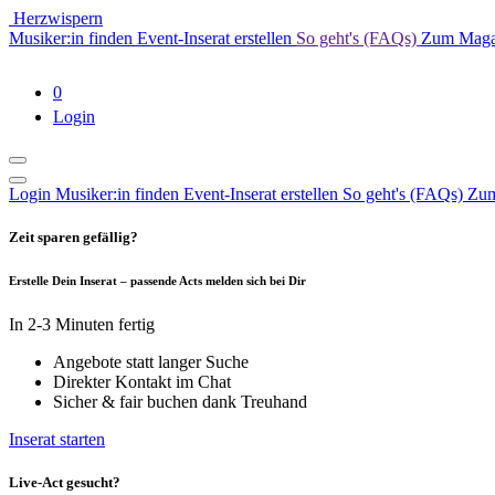
Herzwispern
Musiker:in finden
Event-Inserat erstellen
So geht's (FAQs)
Zum Mag
0
Login
Login
Musiker:in finden
Event-Inserat erstellen
So geht's (FAQs)
Zum
Zeit sparen gefällig?
Erstelle Dein Inserat – passende Acts melden sich bei Dir
In 2-3 Minuten fertig
Angebote statt langer Suche
Direkter Kontakt im Chat
Sicher & fair buchen dank Treuhand
Inserat starten
Live-Act gesucht?