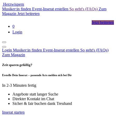
Herzwispern
Musiker:in finden
Event-Inserat erstellen
So geht's (FAQs)
Zum
Magazin
Jetzt beitreten
Jetzt beitreten
0
Login
Login
Musiker:in finden
Event-Inserat erstellen
So geht's (FAQs)
Zum Magazin
Zeit sparen gefällig?
Erstelle Dein Inserat – passende Acts melden sich bei Dir
In 2-3 Minuten fertig
Angebote statt langer Suche
Direkter Kontakt im Chat
Sicher & fair buchen dank Treuhand
Inserat starten